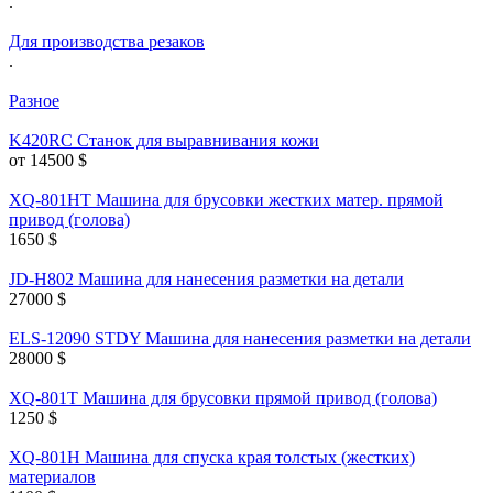
.
Для производства резаков
.
Разное
K420RC Станок для выравнивания кожи
от 14500
$
XQ-801HT Машина для брусовки жестких матер. прямой
привод (голова)
1650
$
JD-H802 Машина для нанесения разметки на детали
27000
$
ELS-12090 STDY Машина для нанесения разметки на детали
28000
$
XQ-801T Машина для брусовки прямой привод (голова)
1250
$
XQ-801H Машина для спуска края толстых (жестких)
материалов