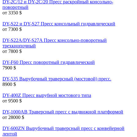
DY-2C/12 и DY-2C/20 Пресс раскройный консольно-
поворотный
от 3350
$
DY-S22 и DY-S27 Пресс консольный гидравлический
от 7300
$
DY-S22A/DY-S27A Пресс консольно-поворотный
трехкнопочный
от 7800
$
DY-F60 Пресс поворотный гидравлический
7900
$
DY-535 Вырубочный траверсный (мостовой) пресс.
8900
$
DY-400Z Пресс вырубной мостового типа
от 9500
$
DY-1000AB Траверсный пресс с выдвижной платформой
от 28000
$
DY-600ZN Вырубочный траверсный пресс с конвейерной
лентой