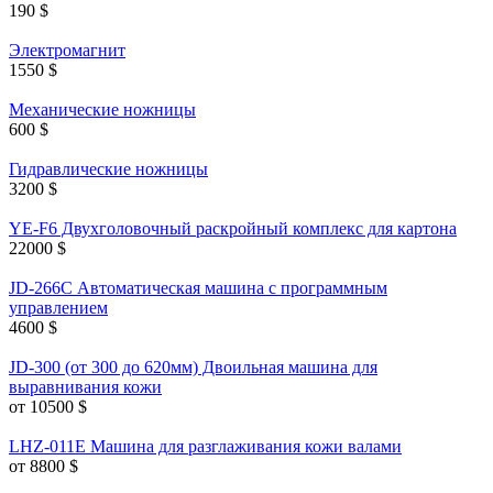
190
$
Электромагнит
1550
$
Механические ножницы
600
$
Гидравлические ножницы
3200
$
YE-F6 Двухголовочный раскройный комплекс для картона
22000
$
JD-266C Автоматическая машина с программным
управлением
4600
$
JD-300 (от 300 до 620мм) Двоильная машина для
выравнивания кожи
от 10500
$
LHZ-011E Машина для разглаживания кожи валами
от 8800
$