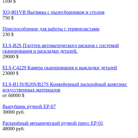
1100
$
XQ-801VB Вытяжка с пылесборником и столом
750
$
Приспособление для работы с термопластами
230
$
ELS-B2S Плоттер автоматического раскроя с системой
сканирования и раскладки деталей.
29000
$
ELS-C4229 Камера сканирования и выкладки деталей
23000
$
ELS-B13S/B20S/B27S Конвейерный раскройный комплекс
искусственных материалов
от 60000
$
Вырубщик ручной EP-07
30000
руб.
Раскройный механический ручной пресс EP-01
48000
руб.