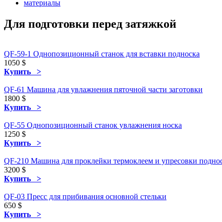
материалы
Для подготовки перед затяжкой
QF-59-1 Однопозиционный станок для вставки подноска
1050
$
Купить >
QF-61 Машина для увлажнения пяточной части заготовки
1800
$
Купить >
QF-55 Однопозиционный станок увлажнения носка
1250
$
Купить >
QF-210 Машина для проклейки термоклеем и упресовки подно
3200
$
Купить >
QF-03 Пресс для прибивания основной стельки
650
$
Купить >