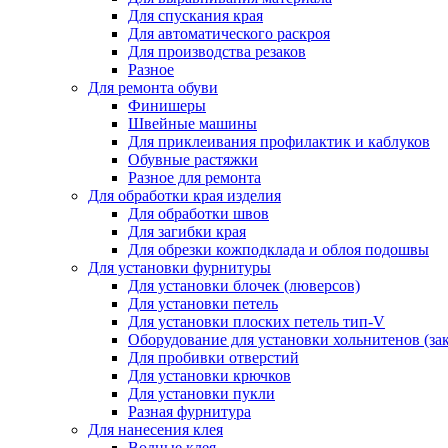
Для спускания края
Для автоматического раскроя
Для производства резаков
Разное
Для ремонта обуви
Финишеры
Швейные машины
Для приклеивания профилактик и каблуков
Обувные растяжки
Разное для ремонта
Для обработки края изделия
Для обработки швов
Для загибки края
Для обрезки кожподклада и облоя подошвы
Для установки фурнитуры
Для установки блочек (люверсов)
Для установки петель
Для установки плоских петель тип-V
Оборудование для установки хольнитенов (за
Для пробивки отверстий
Для установки крючков
Для установки пукли
Разная фурнитура
Для нанесения клея
Водные клея