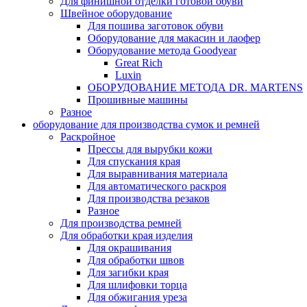
Для финишной отделки готовой обуви
Швейное оборудование
Для пошива заготовок обуви
Оборудование для макасин и лаофер
Оборудование метода Goodyear
Great Rich
Luxin
ОБОРУДОВАНИЕ МЕТОДА DR. MARTENS
Прошивные машины
Разное
оборудование для производства сумок и ремней
Раскройное
Прессы для вырубки кожи
Для спускания края
Для выравнивания материала
Для автоматического раскроя
Для производства резаков
Разное
Для производства ремней
Для обработки края изделия
Для окрашивания
Для обработки швов
Для загибки края
Для шлифовки торца
Для обжигания уреза