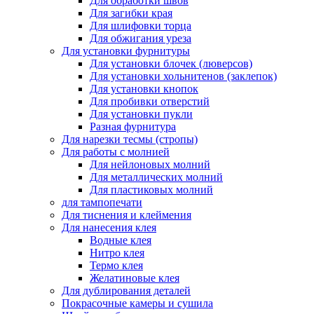
Для обработки швов
Для загибки края
Для шлифовки торца
Для обжигания уреза
Для установки фурнитуры
Для установки блочек (люверсов)
Для установки хольнитенов (заклепок)
Для установки кнопок
Для пробивки отверстий
Для установки пукли
Разная фурнитура
Для нарезки тесмы (стропы)
Для работы с молнией
Для нейлоновых молний
Для металлических молний
Для пластиковых молний
для тампопечати
Для тиснения и клеймения
Для нанесения клея
Водные клея
Нитро клея
Термо клея
Желатиновые клея
Для дублирования деталей
Покрасочные камеры и сушила