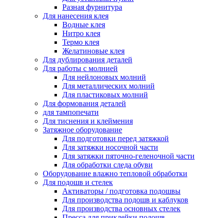
Разная фурнитура
Для нанесения клея
Водные клея
Нитро клея
Термо клея
Желатиновые клея
Для дублирования деталей
Для работы с молнией
Для нейлоновых молний
Для металлических молний
Для пластиковых молний
Для формования деталей
для тампопечати
Для тиснения и клеймения
Затяжное оборудование
Для подготовки перед затяжкой
Для затяжки носочной части
Для затяжки пяточно-геленочной части
Для обработки следа обуви
Оборудование влажно тепловой обработки
Для подошв и стелек
Активаторы / подготовка подошвы
Для производства подошв и каблуков
Для производства основных стелек
Пресса для приклейки подошв