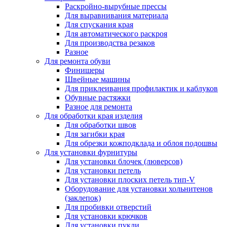
Раскройно-вырубные прессы
Для выравнивания материала
Для спускания края
Для автоматического раскроя
Для производства резаков
Разное
Для ремонта обуви
Финишеры
Швейные машины
Для приклеивания профилактик и каблуков
Обувные растяжки
Разное для ремонта
Для обработки края изделия
Для обработки швов
Для загибки края
Для обрезки кожподклада и облоя подошвы
Для установки фурнитуры
Для установки блочек (люверсов)
Для установки петель
Для установки плоских петель тип-V
Оборудование для установки хольнитенов
(заклепок)
Для пробивки отверстий
Для установки крючков
Для установки пукли