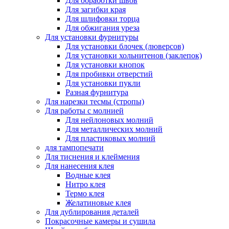
Для обработки швов
Для загибки края
Для шлифовки торца
Для обжигания уреза
Для установки фурнитуры
Для установки блочек (люверсов)
Для установки хольнитенов (заклепок)
Для установки кнопок
Для пробивки отверстий
Для установки пукли
Разная фурнитура
Для нарезки тесмы (стропы)
Для работы с молнией
Для нейлоновых молний
Для металлических молний
Для пластиковых молний
для тампопечати
Для тиснения и клеймения
Для нанесения клея
Водные клея
Нитро клея
Термо клея
Желатиновые клея
Для дублирования деталей
Покрасочные камеры и сушила