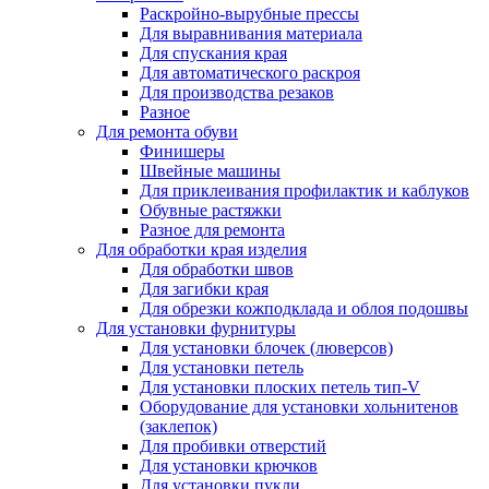
Раскройно-вырубные прессы
Для выравнивания материала
Для спускания края
Для автоматического раскроя
Для производства резаков
Разное
Для ремонта обуви
Финишеры
Швейные машины
Для приклеивания профилактик и каблуков
Обувные растяжки
Разное для ремонта
Для обработки края изделия
Для обработки швов
Для загибки края
Для обрезки кожподклада и облоя подошвы
Для установки фурнитуры
Для установки блочек (люверсов)
Для установки петель
Для установки плоских петель тип-V
Оборудование для установки хольнитенов
(заклепок)
Для пробивки отверстий
Для установки крючков
Для установки пукли