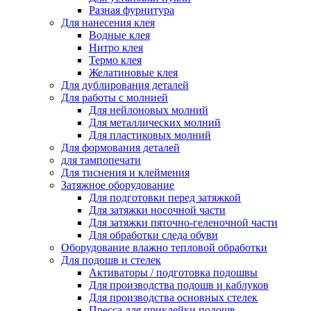
Разная фурнитура
Для нанесения клея
Водные клея
Нитро клея
Термо клея
Желатиновые клея
Для дублирования деталей
Для работы с молнией
Для нейлоновых молний
Для металлических молний
Для пластиковых молний
Для формования деталей
для тампопечати
Для тиснения и клеймения
Затяжное оборудование
Для подготовки перед затяжкой
Для затяжки носочной части
Для затяжки пяточно-геленочной части
Для обработки следа обуви
Оборудование влажно тепловой обработки
Для подошв и стелек
Активаторы / подготовка подошвы
Для производства подошв и каблуков
Для производства основных стелек
Пресса для приклейки подошв