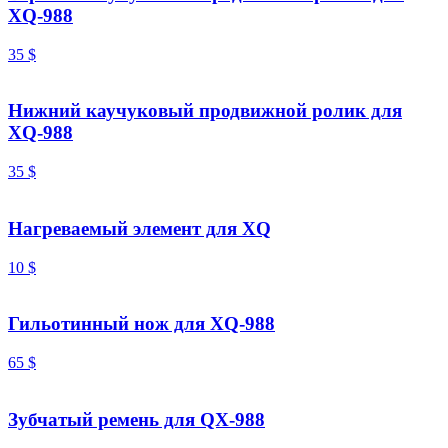
XQ-988
35
$
Нижний каучуковый продвижной ролик для
XQ-988
35
$
Нагреваемый элемент для XQ
10
$
Гильотинный нож для XQ-988
65
$
Зубчатый ремень для QX-988