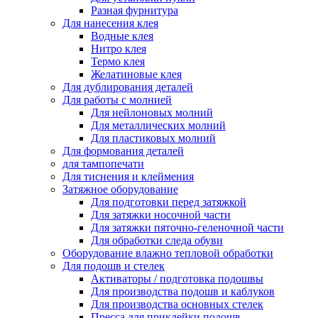
Разная фурнитура
Для нанесения клея
Водные клея
Нитро клея
Термо клея
Желатиновые клея
Для дублирования деталей
Для работы с молнией
Для нейлоновых молний
Для металлических молний
Для пластиковых молний
Для формования деталей
для тампопечати
Для тиснения и клеймения
Затяжное оборудование
Для подготовки перед затяжкой
Для затяжки носочной части
Для затяжки пяточно-геленочной части
Для обработки следа обуви
Оборудование влажно тепловой обработки
Для подошв и стелек
Активаторы / подготовка подошвы
Для производства подошв и каблуков
Для производства основных стелек
Пресса для приклейки подошв