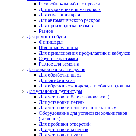
Раскройно-вырубные прессы
Для выравнивания материала
Для спускания края
Для автоматического раскроя
Для производства резаков
Разное
Для ремонта обуви
Финишеры
Швейные машины
Для приклеивания профилактик и каблуков
Обувные растяжки
Разное для ремонта
Для обработки края изделия
Для обработки швов
Для загибки края
Для обрезки кожподклада и облоя подошвы
Для установки фурнитуры
Для установки блочек (люверсов)
Для установки петель
Для установки плоских петель тип-V
Оборудование для установки хольнитенов
(заклепок)
Для пробивки отверстий
Для установки крючков
Для установки пукли