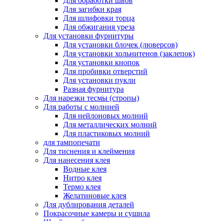
Для обработки швов
Для загибки края
Для шлифовки торца
Для обжигания уреза
Для установки фурнитуры
Для установки блочек (люверсов)
Для установки хольнитенов (заклепок)
Для установки кнопок
Для пробивки отверстий
Для установки пукли
Разная фурнитура
Для нарезки тесмы (стропы)
Для работы с молнией
Для нейлоновых молний
Для металлических молний
Для пластиковых молний
для тампопечати
Для тиснения и клеймения
Для нанесения клея
Водные клея
Нитро клея
Термо клея
Желатиновые клея
Для дублирования деталей
Покрасочные камеры и сушила