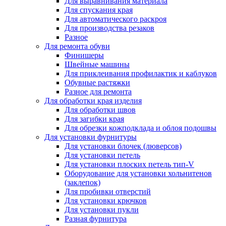
Для выравнивания материала
Для спускания края
Для автоматического раскроя
Для производства резаков
Разное
Для ремонта обуви
Финишеры
Швейные машины
Для приклеивания профилактик и каблуков
Обувные растяжки
Разное для ремонта
Для обработки края изделия
Для обработки швов
Для загибки края
Для обрезки кожподклада и облоя подошвы
Для установки фурнитуры
Для установки блочек (люверсов)
Для установки петель
Для установки плоских петель тип-V
Оборудование для установки хольнитенов
(заклепок)
Для пробивки отверстий
Для установки крючков
Для установки пукли
Разная фурнитура