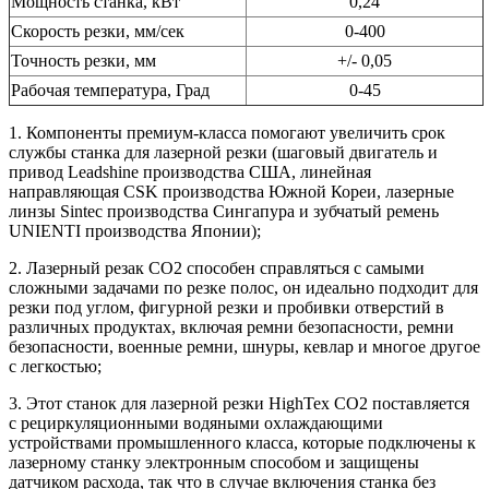
Мощность станка, кВт
0,24
Скорость резки, мм/сек
0-400
Точность резки, мм
+/- 0,05
Рабочая температура, Град
0-45
1. Компоненты премиум-класса помогают увеличить срок
службы станка для лазерной резки (шаговый двигатель и
привод Leadshine производства США, линейная
направляющая CSK производства Южной Кореи, лазерные
линзы Sintec производства Сингапура и зубчатый ремень
UNIENTI производства Японии);
2. Лазерный резак CO2 способен справляться с самыми
сложными задачами по резке полос, он идеально подходит для
резки под углом, фигурной резки и пробивки отверстий в
различных продуктах, включая ремни безопасности, ремни
безопасности, военные ремни, шнуры, кевлар и многое другое
с легкостью;
3. Этот станок для лазерной резки HighTex CO2 поставляется
с рециркуляционными водяными охлаждающими
устройствами промышленного класса, которые подключены к
лазерному станку электронным способом и защищены
датчиком расхода, так что в случае включения станка без