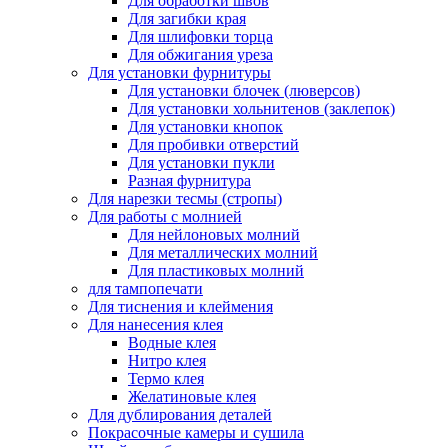
Для обработки швов
Для загибки края
Для шлифовки торца
Для обжигания уреза
Для установки фурнитуры
Для установки блочек (люверсов)
Для установки хольнитенов (заклепок)
Для установки кнопок
Для пробивки отверстий
Для установки пукли
Разная фурнитура
Для нарезки тесмы (стропы)
Для работы с молнией
Для нейлоновых молний
Для металлических молний
Для пластиковых молний
для тампопечати
Для тиснения и клеймения
Для нанесения клея
Водные клея
Нитро клея
Термо клея
Желатиновые клея
Для дублирования деталей
Покрасочные камеры и сушила