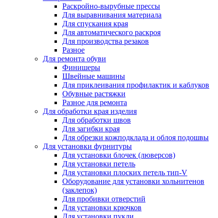
Раскройно-вырубные прессы
Для выравнивания материала
Для спускания края
Для автоматического раскроя
Для производства резаков
Разное
Для ремонта обуви
Финишеры
Швейные машины
Для приклеивания профилактик и каблуков
Обувные растяжки
Разное для ремонта
Для обработки края изделия
Для обработки швов
Для загибки края
Для обрезки кожподклада и облоя подошвы
Для установки фурнитуры
Для установки блочек (люверсов)
Для установки петель
Для установки плоских петель тип-V
Оборудование для установки хольнитенов
(заклепок)
Для пробивки отверстий
Для установки крючков
Для установки пукли