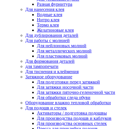
Разная фурнитура
Для нанесения клея
Водные клея
Нитро клея
Термо клея
Желатиновые клея
Для дублирования деталей
Для работы с молнией
Для нейлоновых молний
Для металлических молний
Для пластиковых молний
Для формования деталей
для тампопечати
Для тиснения и клеймения
Затяжное оборудование
Для подготовки перед затяжкой
Для затяжки носочной части
Для затяжки пяточно-геленочной части
Для обработки следа обуви
Оборудование влажно тепловой обработки
Для подошв и стелек
Активаторы / подготовка подошвы
Для производства подошв и каблуков
Для производства основных стелек
Пресса для приклейки подошв