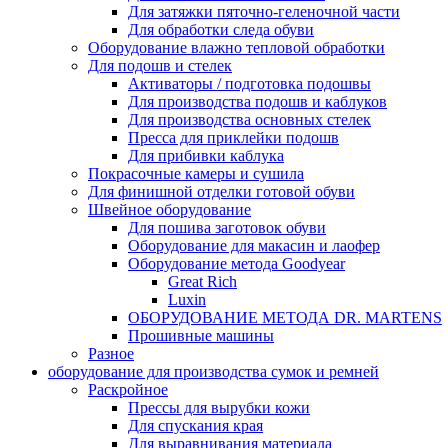
Для затяжки пяточно-геленочной части
Для обработки следа обуви
Оборудование влажно тепловой обработки
Для подошв и стелек
Активаторы / подготовка подошвы
Для производства подошв и каблуков
Для производства основных стелек
Пресса для приклейки подошв
Для прибивки каблука
Покрасочные камеры и сушила
Для финишной отделки готовой обуви
Швейное оборудование
Для пошива заготовок обуви
Оборудование для макасин и лаофер
Оборудование метода Goodyear
Great Rich
Luxin
ОБОРУДОВАНИЕ МЕТОДА DR. MARTENS
Прошивные машины
Разное
оборудование для производства сумок и ремней
Раскройное
Прессы для вырубки кожи
Для спускания края
Для выравнивания материала