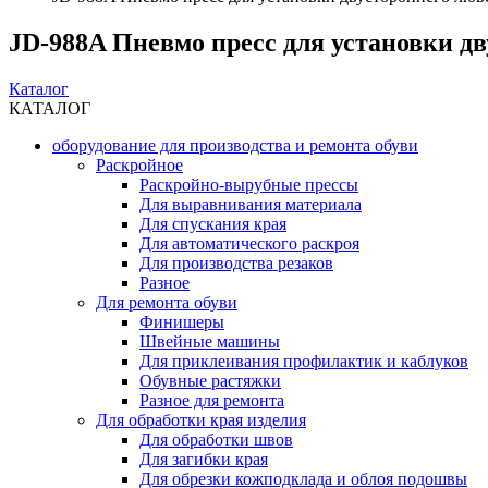
JD-988A Пневмо пресс для установки д
Каталог
КАТАЛОГ
оборудование для производства и ремонта обуви
Раскройное
Раскройно-вырубные прессы
Для выравнивания материала
Для спускания края
Для автоматического раскроя
Для производства резаков
Разное
Для ремонта обуви
Финишеры
Швейные машины
Для приклеивания профилактик и каблуков
Обувные растяжки
Разное для ремонта
Для обработки края изделия
Для обработки швов
Для загибки края
Для обрезки кожподклада и облоя подошвы