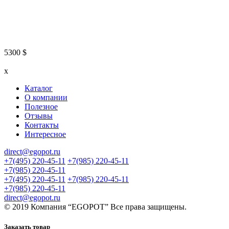
5300
$
x
Каталог
О компании
Полезное
Отзывы
Контакты
Интересное
direct@egopot.ru
+7(495) 220-45-11
+7(985) 220-45-11
+7(985) 220-45-11
+7(495) 220-45-11
+7(985) 220-45-11
+7(985) 220-45-11
direct@egopot.ru
© 2019 Компания “EGOPOT” Все права защищены.
Заказать товар