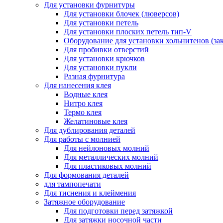
Для установки фурнитуры
Для установки блочек (люверсов)
Для установки петель
Для установки плоских петель тип-V
Оборудование для установки хольнитенов (за
Для пробивки отверстий
Для установки крючков
Для установки пукли
Разная фурнитура
Для нанесения клея
Водные клея
Нитро клея
Термо клея
Желатиновые клея
Для дублирования деталей
Для работы с молнией
Для нейлоновых молний
Для металлических молний
Для пластиковых молний
Для формования деталей
для тампопечати
Для тиснения и клеймения
Затяжное оборудование
Для подготовки перед затяжкой
Для затяжки носочной части