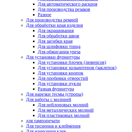
Для автоматического раскроя
Для производства резаков
Разное
Для производства ремней
Для обработки края изделия
Для окрашивания
Для обработки швов
Для загибки края
Для шлифовки торца
Для обжигания уреза
Для установки фурнитуры
Для установки блочек (люверсов)
Для установки хольнитенов (заклепок)
Для установки кнопок
Для пробивки отверстий
Для установки пукли
Разная фурнитура
Для нарезки тесмы (стропы)
Для работы с молнией
Для нейлоновых молний
Для металлических молний
Для пластиковых молний
для тампопечати
Для тиснения и клеймения
Для нанесения клея