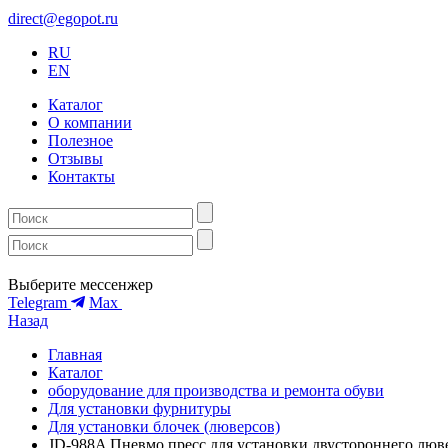
direct@egopot.ru
RU
EN
Каталог
О компании
Полезное
Отзывы
Контакты
Выберите мессенжер
Telegram
Max
Назад
Главная
Каталог
оборудование для производства и ремонта обуви
Для установки фурнитуры
Для установки блочек (люверсов)
JD-988A Пневмо пресс для установки двустороннего люв