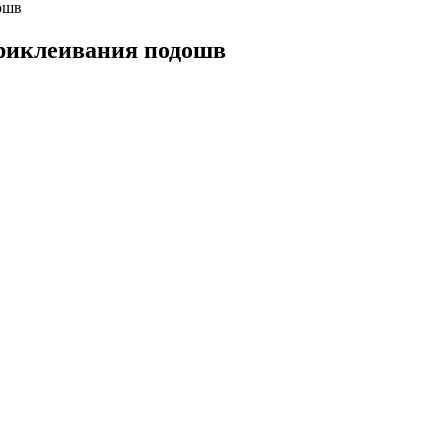
ошв
приклеивания подошв