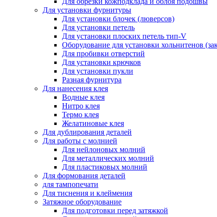
Для обрезки кожподклада и облоя подошвы
Для установки фурнитуры
Для установки блочек (люверсов)
Для установки петель
Для установки плоских петель тип-V
Оборудование для установки хольнитенов (за
Для пробивки отверстий
Для установки крючков
Для установки пукли
Разная фурнитура
Для нанесения клея
Водные клея
Нитро клея
Термо клея
Желатиновые клея
Для дублирования деталей
Для работы с молнией
Для нейлоновых молний
Для металлических молний
Для пластиковых молний
Для формования деталей
для тампопечати
Для тиснения и клеймения
Затяжное оборудование
Для подготовки перед затяжкой