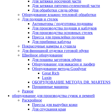
Для затяжки носочной части
Для затяжки пяточно-геленочной части
Для обработки следа обуви
Оборудование влажно тепловой обработки
Для подошв и стелек
Активаторы / подготовка подошвы
Для производства подошв и каблуков
Для производства основных стелек
Пресса для приклейки подошв
Для прибивки каблука
Покрасочные камеры и сушила
Для финишной отделки готовой обуви
Швейное оборудование
Для пошива заготовок обуви
Оборудование для макасин и лаофер
Оборудование метода Goodyear
Great Rich
Luxin
ОБОРУДОВАНИЕ МЕТОДА DR. MARTENS
Прошивные машины
Разное
оборудование для производства сумок и ремней
Раскройное
Прессы для вырубки кожи
Для спускания края