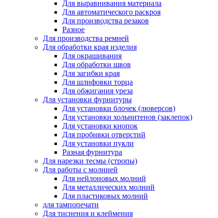
Для выравнивания материала
Для автоматического раскроя
Для производства резаков
Разное
Для производства ремней
Для обработки края изделия
Для окрашивания
Для обработки швов
Для загибки края
Для шлифовки торца
Для обжигания уреза
Для установки фурнитуры
Для установки блочек (люверсов)
Для установки хольнитенов (заклепок)
Для установки кнопок
Для пробивки отверстий
Для установки пукли
Разная фурнитура
Для нарезки тесмы (стропы)
Для работы с молнией
Для нейлоновых молний
Для металлических молний
Для пластиковых молний
для тампопечати
Для тиснения и клеймения