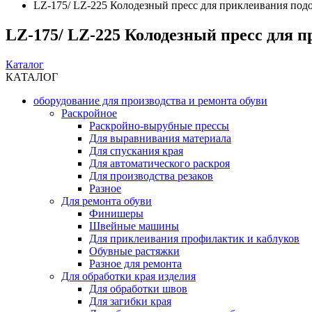
LZ-175/ LZ-225 Колодезный пресс для приклеивания под
LZ-175/ LZ-225 Колодезный пресс для 
Каталог
КАТАЛОГ
оборудование для производства и ремонта обуви
Раскройное
Раскройно-вырубные прессы
Для выравнивания материала
Для спускания края
Для автоматического раскроя
Для производства резаков
Разное
Для ремонта обуви
Финишеры
Швейные машины
Для приклеивания профилактик и каблуков
Обувные растяжки
Разное для ремонта
Для обработки края изделия
Для обработки швов
Для загибки края