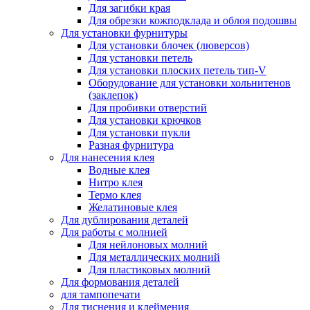
Для загибки края
Для обрезки кожподклада и облоя подошвы
Для установки фурнитуры
Для установки блочек (люверсов)
Для установки петель
Для установки плоских петель тип-V
Оборудование для установки хольнитенов
(заклепок)
Для пробивки отверстий
Для установки крючков
Для установки пукли
Разная фурнитура
Для нанесения клея
Водные клея
Нитро клея
Термо клея
Желатиновые клея
Для дублирования деталей
Для работы с молнией
Для нейлоновых молний
Для металлических молний
Для пластиковых молний
Для формования деталей
для тампопечати
Для тиснения и клеймения