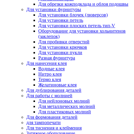
Для обрезки кожподклада и облоя подошвы
Для установки фурнитуры
Для установки блочек (люверсов)
Для установки петель
Для установки плоских петель тип-V
Оборудование для установки хольнитенов
(заклепок)
Для пробивки отверстий
Для установки крючков
Для установки пукли
Разная фурнитура
Для нанесения клея
Водные клея
Нитро клея
Термо клея
Желатиновые клея
Для дублирования деталей
Для работы с молнией
Для нейлоновых молний
Для металлических молний
Для пластиковых молний
Для формования деталей
для тампопечати
Для тиснения и клеймения
Затяжное оборудование