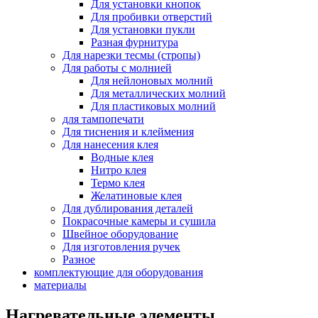
Для установки кнопок
Для пробивки отверстий
Для установки пукли
Разная фурнитура
Для нарезки тесмы (стропы)
Для работы с молнией
Для нейлоновых молний
Для металлических молний
Для пластиковых молний
для тампопечати
Для тиснения и клеймения
Для нанесения клея
Водные клея
Нитро клея
Термо клея
Желатиновые клея
Для дублирования деталей
Покрасочные камеры и сушила
Швейное оборудование
Для изготовления ручек
Разное
комплектующие для оборудования
материалы
Нагревательные элементы