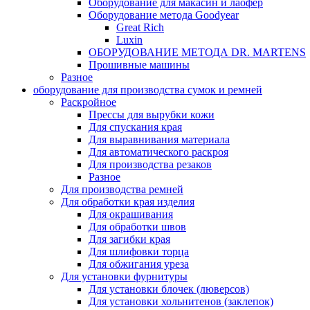
Оборудование для макасин и лаофер
Оборудование метода Goodyear
Great Rich
Luxin
ОБОРУДОВАНИЕ МЕТОДА DR. MARTENS
Прошивные машины
Разное
оборудование для производства сумок и ремней
Раскройное
Прессы для вырубки кожи
Для спускания края
Для выравнивания материала
Для автоматического раскроя
Для производства резаков
Разное
Для производства ремней
Для обработки края изделия
Для окрашивания
Для обработки швов
Для загибки края
Для шлифовки торца
Для обжигания уреза
Для установки фурнитуры
Для установки блочек (люверсов)
Для установки хольнитенов (заклепок)