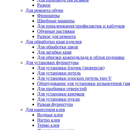
Разное
Для ремонта обуви
Финишеры
Швейные машины
Для приклеивания профилактик и каблуков
Обувные растяжки
Разное для ремонта
Для обработки края изделия
Для обработки швов
Для загибки края
Для обрезки кожподклада и облоя подошвы
Для установки фурнитуры
Для установки блочек (люверсов)
Для установки петель
Для установки плоских петель тип-V
Оборудование для установки хольнитенов (за
Для пробивки отверстий
Для установки крючков
Для установки пукли
Разная фурнитура
Для нанесения клея
Водные клея
Нитро клея
Термо клея