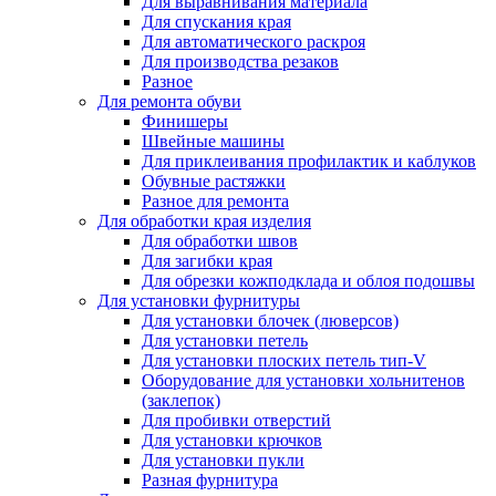
Для выравнивания материала
Для спускания края
Для автоматического раскроя
Для производства резаков
Разное
Для ремонта обуви
Финишеры
Швейные машины
Для приклеивания профилактик и каблуков
Обувные растяжки
Разное для ремонта
Для обработки края изделия
Для обработки швов
Для загибки края
Для обрезки кожподклада и облоя подошвы
Для установки фурнитуры
Для установки блочек (люверсов)
Для установки петель
Для установки плоских петель тип-V
Оборудование для установки хольнитенов
(заклепок)
Для пробивки отверстий
Для установки крючков
Для установки пукли
Разная фурнитура